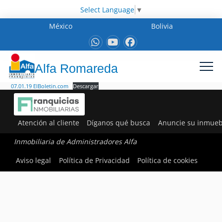
Select Language
▼
México
Bolivia
Alfa Romareda
07.01.19 ElBoletin.com
Descargar
Atención al cliente
Díganos qué busca
Anuncie su inmueb
Inmobiliaria de Administradores Alfa
Aviso legal
Política de Privacidad
Política de cookies