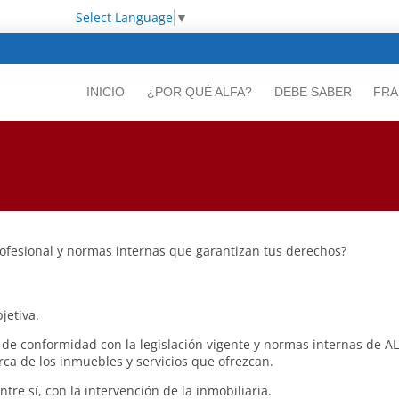
Select Language
▼
INICIO
¿POR QUÉ ALFA?
DEBE SABER
FRA
fesional y normas internas que garantizan tus derechos?
jetiva.
e conformidad con la legislación vigente y normas internas de ALFA
rca de los inmuebles y servicios que ofrezcan.
re sí, con la intervención de la inmobiliaria.