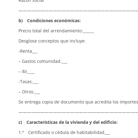
Razón social C
———————————————————————————
b) Condiciones económicas:
Precio total del arrendamiento:______
Desglose conceptos que incluye:
-Renta___
– Gastos comunidad.___
– Ibi____
-Tasas.___
– Otros:___
Se entrega copia de documento que acredita los importes 
———————————————————————————
c) Características de la vivienda y del edificio:
1.º Certificado o cédula de habitabilidad___