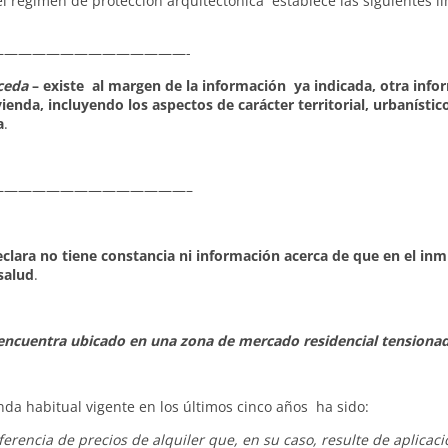
l régimen de protección arquitectónica establece las siguientes li
—————————————-
ceda
– existe al margen de la información ya indicada, otra info
enda, incluyendo los aspectos de carácter territorial, urbanístico
a
.
—————————————–
clara no tiene constancia ni información acerca de que en el in
salud
.
e encuentra ubicado en una zona de mercado residencial tensiona
nda habitual vigente en los últimos cinco años ha sido:
erencia de precios de alquiler que, en su caso, resulte de aplicaci