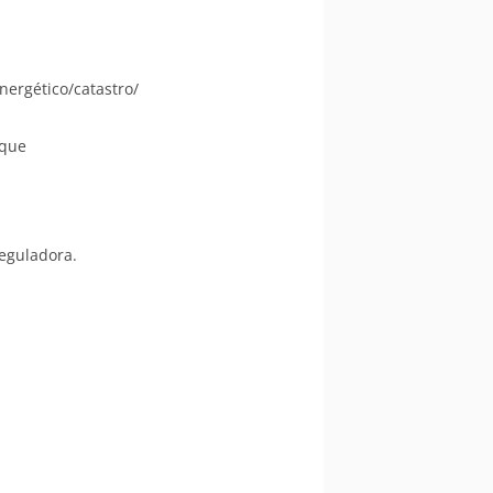
nergético/catastro/
 que
reguladora.