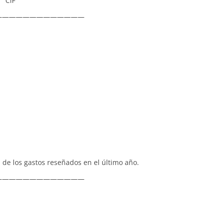
IF
—————————————
de los gastos reseñados en el último año.
—————————————