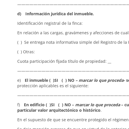
————————————————————————————
d) Información jurídica del inmueble.
Identificación registral de la finca:
En relación a las cargas, gravámenes y afecciones de cualqu
( ) Se entrega nota informativa simple del Registro de la
( ) Otras:
Cuota participación fijada título de propiedad: __
————————————————————————————
e)
El inmueble ( )SI ( ) NO
– marcar lo que proceda-
se
protección aplicables es el siguiente:
———————————————————————————
f)
En edificio ( )SI ( ) NO –
marcar lo que proceda
– cu
particular valor arquitectónico o histórico
.
En el supuesto de que se encuentre protegido el régimen 