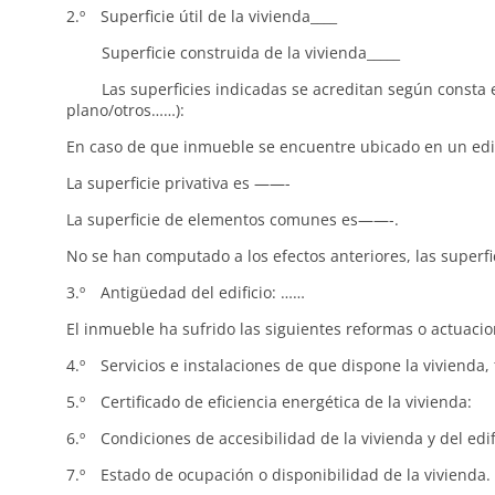
2.º Superficie útil de la vivienda____
Superficie construida de la vivienda_____
Las superficies indicadas se acreditan según consta en: 
plano/otros……):
En caso de que inmueble se encuentre ubicado en un edifi
La superficie privativa es ——-
La superficie de elementos comunes es——-.
No se han computado a los efectos anteriores, las superfic
3.º Antigüedad del edificio: ……
El inmueble ha sufrido las siguientes reformas o actuacio
4.º Servicios e instalaciones de que dispone la vivienda,
5.º Certificado de eficiencia energética de la vivienda:
6.º Condiciones de accesibilidad de la vivienda y del edifi
7.º Estado de ocupación o disponibilidad de la vivienda. E