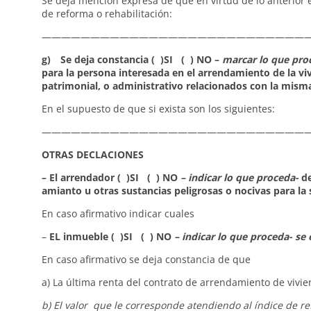
Se deja mención expresa de que en virtud de lo anterior e
de reforma o rehabilitación:
————————————————————————————
g) Se deja constancia ( )SI ( ) NO –
marcar lo que pro
para la persona interesada en el arrendamiento de la vivi
patrimonial, o administrativo relacionados con la mism
En el supuesto de que si exista son los siguientes:
————————————————————————————
OTRAS DECLACIONES
– El arrendador ( )SI ( ) NO
– indicar lo que proceda-
de
amianto u otras sustancias peligrosas o nocivas para la 
En caso afirmativo indicar cuales
–
EL inmueble ( )SI ( ) NO
– indicar lo que proceda- s
En caso afirmativo se deja constancia de que
a) La última renta del contrato de arrendamiento de vivie
b) El valor que le corresponde atendiendo al índice de ref