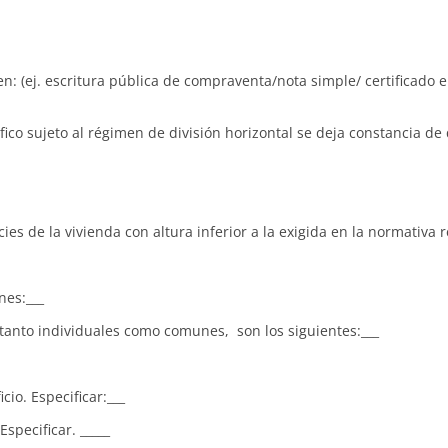
(ej. escritura pública de compraventa/nota simple/ certificado e
co sujeto al régimen de división horizontal se deja constancia de
ies de la vivienda con altura inferior a la exigida en la normativa 
nes:___
 tanto individuales como comunes, son los siguientes:___
cio. Especificar:___
specificar. _____