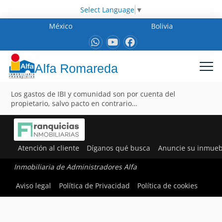
Select Language
▼
México
Bolivia
Alfa Romareda
Los gastos de IBI y comunidad son por cuenta del
propietario, salvo pacto en contrario…
Atención al cliente
Díganos qué busca
Anuncie su inmueb
Inmobiliaria de Administradores Alfa
Aviso legal
Política de Privacidad
Política de cookies