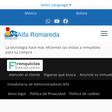
Select Language
▼
México
Bolivia
Alfa Romareda
La tecnología hace más eficientes las visitas a inmuebles
para su compra
Atención al cliente
Díganos qué busca
Anuncie su inmueb
Inmobiliaria de Administradores Alfa
Aviso legal
Política de Privacidad
Política de cookies