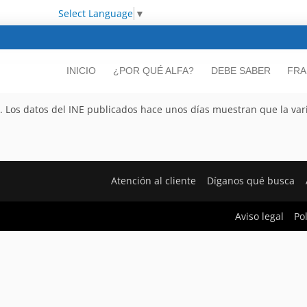
Select Language
▼
INICIO
¿POR QUÉ ALFA?
DEBE SABER
FRA
. Los datos del INE publicados hace unos días muestran que la var
Atención al cliente
Díganos qué busca
Aviso legal
Po