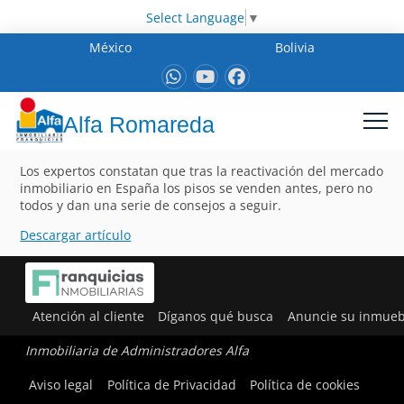
Select Language
▼
México
Bolivia
Alfa Romareda
Los expertos constatan que tras la reactivación del mercado
inmobiliario en España los pisos se venden antes, pero no
todos y dan una serie de consejos a seguir.
Descargar artículo
Atención al cliente
Díganos qué busca
Anuncie su inmueb
Inmobiliaria de Administradores Alfa
Aviso legal
Política de Privacidad
Política de cookies