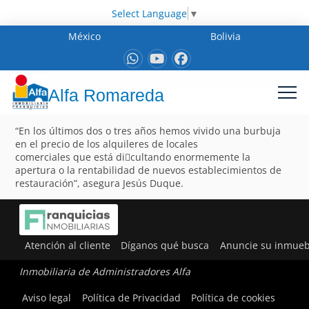
Select Language
▼
México
Bolivia
Alfa Romareda
“En los últimos dos o tres años hemos vivido una burbuja
en el precio de los alquileres de locales
comerciales que está di􀂦cultando enormemente la
apertura o la rentabilidad de nuevos establecimientos de
restauración”, asegura Jesús Duque.
Atención al cliente
Díganos qué busca
Anuncie su inmueb
Inmobiliaria de Administradores Alfa
Aviso legal
Política de Privacidad
Política de cookies