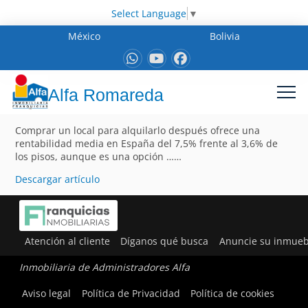
Select Language
▼
México
Bolivia
Alfa Romareda
Comprar un local para alquilarlo después ofrece una
rentabilidad media en España del 7,5% frente al 3,6% de
los pisos, aunque es una opción ……
Descargar artículo
Atención al cliente
Díganos qué busca
Anuncie su inmueb
Inmobiliaria de Administradores Alfa
Aviso legal
Política de Privacidad
Política de cookies