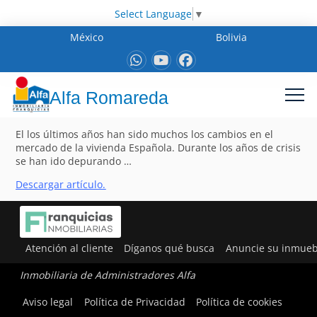
Select Language
▼
México
Bolivia
Alfa Romareda
El los últimos años han sido muchos los cambios en el
mercado de la vivienda Española. Durante los años de crisis
se han ido depurando …
Descargar artículo.
Atención al cliente
Díganos qué busca
Anuncie su inmueb
Inmobiliaria de Administradores Alfa
Aviso legal
Política de Privacidad
Política de cookies