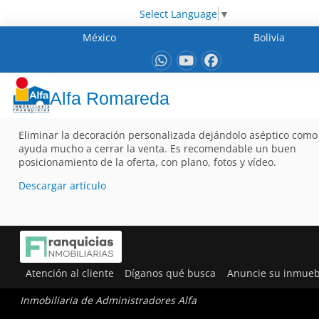
Select Language
▼
México
Bolivia
Alfa Romareda
Eliminar la decoración personalizada dejándolo aséptico como 
ayuda mucho a cerrar la venta. Es recomendable un buen
posicionamiento de la oferta, con plano, fotos y vídeo.
Descargar artículo
Atención al cliente
Díganos qué busca
Anuncie su inmueb
Inmobiliaria de Administradores Alfa