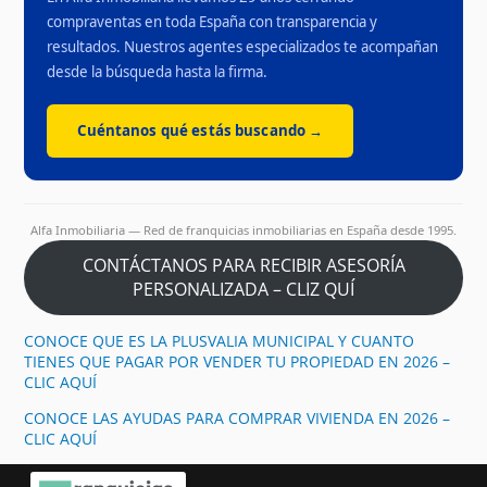
compraventas en toda España con transparencia y
resultados. Nuestros agentes especializados te acompañan
desde la búsqueda hasta la firma.
Cuéntanos qué estás buscando →
Alfa Inmobiliaria — Red de franquicias inmobiliarias en España desde 1995.
CONTÁCTANOS PARA RECIBIR ASESORÍA
PERSONALIZADA – CLIZ QUÍ
CONOCE QUE ES LA PLUSVALIA MUNICIPAL Y CUANTO
TIENES QUE PAGAR POR VENDER TU PROPIEDAD EN 2026 –
CLIC AQUÍ
CONOCE LAS AYUDAS PARA COMPRAR VIVIENDA EN 2026 –
CLIC AQUÍ