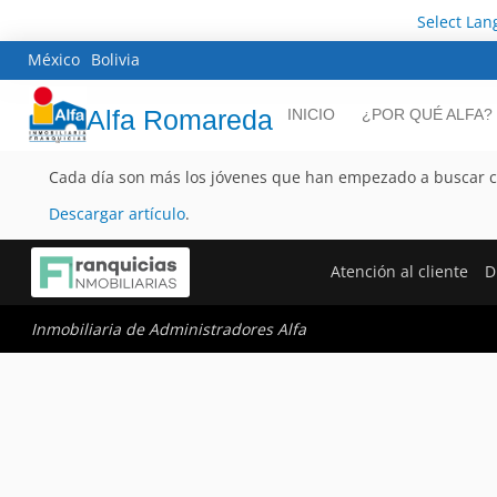
Select La
México
Bolivia
Alfa Romareda
INICIO
¿POR QUÉ ALFA?
Cada día son más los jóvenes que han empezado a buscar 
Descargar artículo
.
Atención al cliente
D
Inmobiliaria de Administradores Alfa