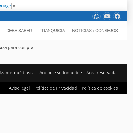
nguage
▼
DEBE SABER
FRANQUICIA
NOTICIAS / CONSEJOS
casa para comprar.
íganos qué busca
Anuncie su inmueble
Área reservada
Aviso legal
Política de Privacidad
Política de cookies