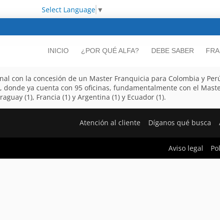
Select Language
▼
INICIO
¿POR QUÉ ALFA?
DEBE SABER
FRA
onal con la concesión de un Master Franquicia para Colombia y Perú
, donde ya cuenta con 95 oficinas, fundamentalmente con el Maste
aguay (1), Francia (1) y Argentina (1) y Ecuador (1).
Atención al cliente
Díganos qué busca
Aviso legal
Po