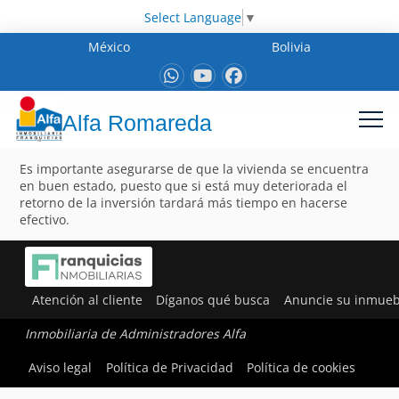
Select Language
▼
México
Bolivia
Alfa Romareda
Es importante asegurarse de que la vivienda se encuentra
en buen estado, puesto que si está muy deteriorada el
retorno de la inversión tardará más tiempo en hacerse
efectivo.
Atención al cliente
Díganos qué busca
Anuncie su inmueb
Inmobiliaria de Administradores Alfa
Aviso legal
Política de Privacidad
Política de cookies